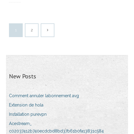
1
2
New Posts
Comment annuler labonnement avg
Extension de hola
Installation purevpn
Acestream_
c02037412b740ecdcbd8bd37b61b0fa13831c584